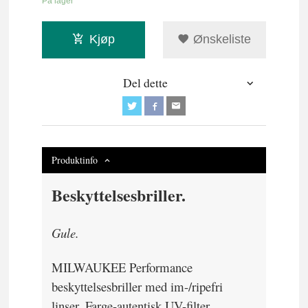
På lager
Kjøp
Ønskeliste
Del dette
Produktinfo
Beskyttelsesbriller.
Gule.
MILWAUKEE Performance
beskyttelsesbriller med im-/ripefri
linser. Farge-autentisk UV-filter.