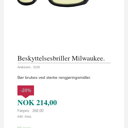
Beskyttelsesbriller Milwaukee.
Artikkelnr.:
0105
Bør brukes ved sterke rengjøringsmidler.
-20%
NOK
214,00
Førpris:
268,00
Rabatt
inkl. mva.