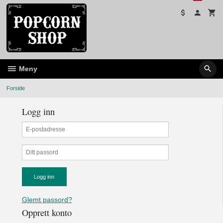
Gå
til
innholdet
Meny
Forside
Logg inn
Glemt passord?
Opprett konto