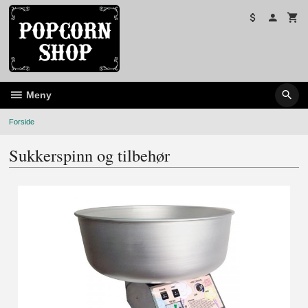
Gå
til
innholdet
Meny
Forside
Sukkerspinn og tilbehør