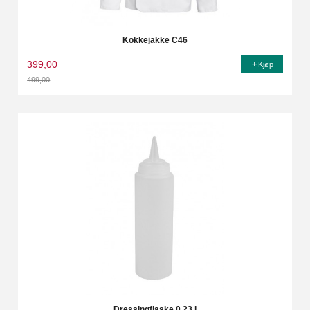
Kokkejakke C46
399,00
Kjøp
499,00
Rabatt
Dressingflaske 0,23 l