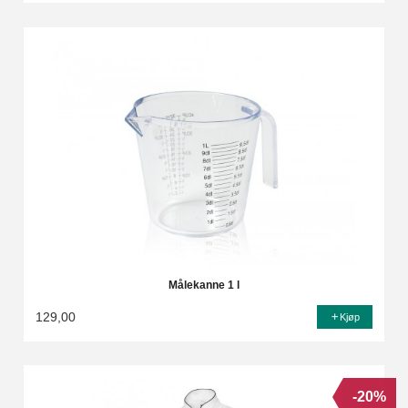
Målekanne 1 l
129,00
Kjøp
-20%