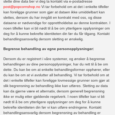
slette dine data ber vi deg ta kontakt via e-postadresse
post@popcornshop.no
Vi tar forbehold om at det i enkelte tilfeller
kan foreligge grunner som gjør at dataen ikke umiddelbart kan
slettes, dersom du har inngått en kontrakt med oss, og disse
dataene er nødvendige for opprettholdelse av denne kontrakten. I
noen tilfeller kan vi bli nødt til å be om ytterligere opplysninger om
deg for å kunne bekrefte identiteten din før du får tilgang. Kontakt
behandlingsansvarlig dersom sletting er ønskelig.
Begrense behandling av egne personopplysninger:
Dersom du er registrert i våre systemer, og ønsker å begrense
behandlingen av dine personopplysninger, har du rett til å be om
dette. Du kan be om at enkelte behandlingsformer opphører, eller
du kan be om at vi avslutter all behandling. Vi tar forbehold om at
det i enkelte tilfeller kan foreligge lovmessige grunner som gjør at
slik begrensning av behandling ikke kan utføres. Sletting av data
kan da gjerne være et alternativ, dersom generell begrensning
ikke er mulig etter gjeldende regelverk. I noen tilfeller kan vi bli
nødt til å be om ytterligere opplysninger om deg for å kunne
bekrefte identiteten din før vi kan utføre endringene. Kontakt
behandlingsansvarlig dersom begrensning av behandling er