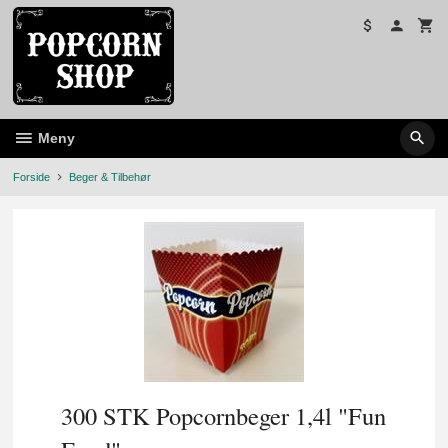
Gå
til
innholdet
Meny
Forside
Beger & Tilbehør
300 STK Popcornbeger 1,4l "Fun