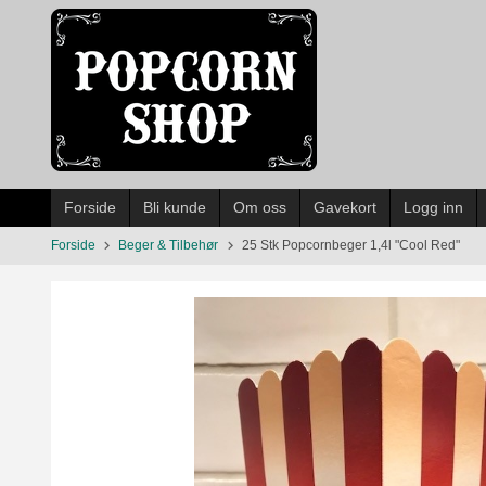
Gå
til
innholdet
Forside
Bli kunde
Om oss
Gavekort
Logg inn
Forside
Beger & Tilbehør
25 Stk Popcornbeger 1,4l "Cool Red"