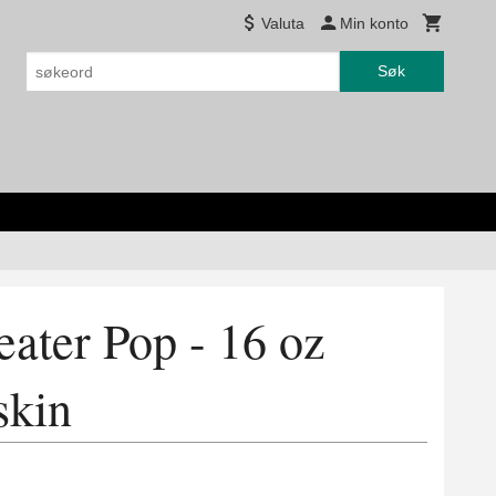
Valuta
Min konto
Søk
ater Pop - 16 oz
skin