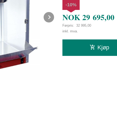
-10%
NOK
29 695,00
Next
Førpris:
32 995,00
Rabatt
inkl. mva.
Kjøp
Enkel rengjøring av kjele