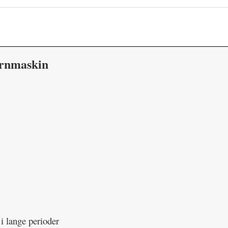
ornmaskin
i lange perioder