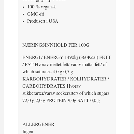
100 % vegansk
GMO-fri
Produsert i USA
NÆRINGSINNHOLD PER 100G
ENERGI / ENERGY 1490kj (360Kcal) FETT
/ FAT Hvorav mettet fett/ varav mättat fett/ of
which saturates 4,0 g 0,5 g
KARBOHYDRATER / KOLHYDRATER /
CARBOHYDRATES Hvorav
sukkerarter/varav sockerarter/ of which sugars
72,0 g 2,0 g PROTEIN 9,0g SALT 0,0 g
ALLERGENER
Ingen