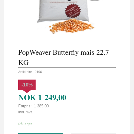
PopWeaver Butterfly mais 22.7
KG
Artikkelnr.:
2106
-10%
NOK
1 249,00
Førpris:
1 385,00
Rabatt
inkl. mva.
På lager