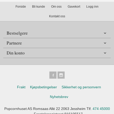
Forside
Bli kunde
Om oss
Gavekort
Logg inn
Kontakt oss
Bestselgere
Partnere
Din konto
Frakt
Kjøpsbetingelser
Sikkerhet og personvern
Nyhetsbrev
Popcornhuset AS Romsaas Allé 22 2063 Jessheim Tlf.
474 45000
- Foretaksregisteret 916105517