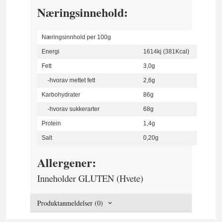
Næringsinnehold:
Næringsinnhold per 100g
Energi
1614kj (381Kcal)
Fett
3,0g
-hvorav mettet fett
2,6g
Karbohydrater
86g
-hvorav sukkerarter
68g
Protein
1,4g
Salt
0,20g
Allergener:
Inneholder GLUTEN (Hvete)
Produktanmeldelser (0)